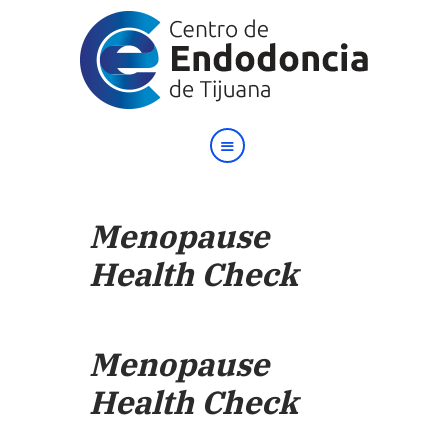
Inicio
Nosotros
Menopause
Testimonios
Health Check
Contacto
English
Menopause
Health Check