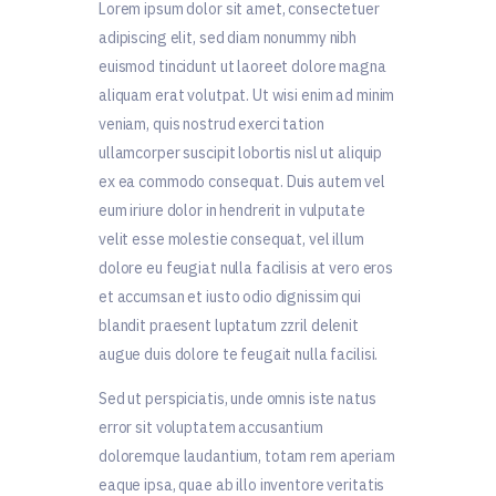
Lorem ipsum dolor sit amet, consectetuer
adipiscing elit, sed diam nonummy nibh
euismod tincidunt ut laoreet dolore magna
aliquam erat volutpat. Ut wisi enim ad minim
veniam, quis nostrud exerci tation
ullamcorper suscipit lobortis nisl ut aliquip
ex ea commodo consequat. Duis autem vel
eum iriure dolor in hendrerit in vulputate
velit esse molestie consequat, vel illum
dolore eu feugiat nulla facilisis at vero eros
et accumsan et iusto odio dignissim qui
blandit praesent luptatum zzril delenit
augue duis dolore te feugait nulla facilisi.
Sed ut perspiciatis, unde omnis iste natus
error sit voluptatem accusantium
doloremque laudantium, totam rem aperiam
eaque ipsa, quae ab illo inventore veritatis