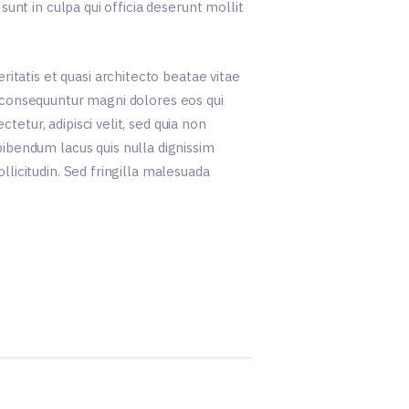
sunt in culpa qui officia deserunt mollit
tatis et quasi architecto beatae vitae
a consequuntur magni dolores eos qui
etur, adipisci velit, sed quia non
bendum lacus quis nulla dignissim
llicitudin. Sed fringilla malesuada