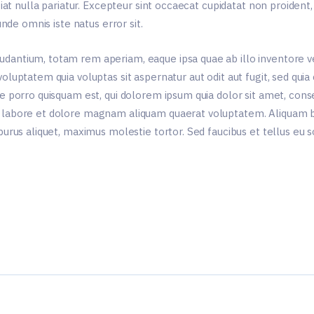
iat nulla pariatur. Excepteur sint occaecat cupidatat non proident, 
nde omnis iste natus error sit.
ntium, totam rem aperiam, eaque ipsa quae ab illo inventore veri
luptatem quia voluptas sit aspernatur aut odit aut fugit, sed qui
 porro quisquam est, qui dolorem ipsum quia dolor sit amet, consect
labore et dolore magnam aliquam quaerat voluptatem. Aliquam bi
rus aliquet, maximus molestie tortor. Sed faucibus et tellus eu so