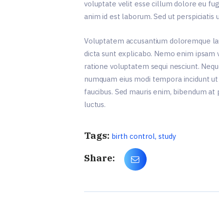
voluptate velit esse cillum dolore eu fug
anim id est laborum. Sed ut perspiciatis u
Voluptatem accusantium doloremque lauda
dicta sunt explicabo. Nemo enim ipsam vo
ratione voluptatem sequi nesciunt. Neque
numquam eius modi tempora incidunt ut 
faucibus. Sed mauris enim, bibendum at pu
luctus.
Tags:
birth control
,
study
Share: