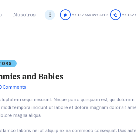
Inicio
o
Nosotros
MX +52 664 497 2319
MX +52 
Nosotros
Testimonios
Contacto
English
ITORS
mmies and Babies
0
Comments
oluptatem sequi nesciunt. Neque porro quisquam est, qui dolorem i
s modi tempora incidunt ut labore et dolore magnam dolor sit amet,
dolore magna aliqua.
ullamco laboris nisi ut aliquip ex ea commodo consequat. Duis aute 